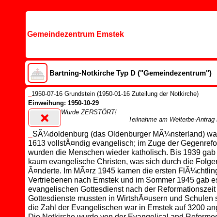
Gemeindezentrum Emstek
Bartning-Notkirche Typ D ("Gemeindezentrum")
_
1950-07-16 Grundstein (1950-01-16 Zuteilung der Notkirche)
Einweihung: 1950-10-29
Wurde ZERSTÖRT!
Teilnahme am Welterbe-Antrag 
_
SÃ¼doldenburg (das Oldenburger MÃ¼nsterland) war
1613 vollstÃ¤ndig evangelisch; im Zuge der Gegenref
wurden die Menschen wieder katholisch. Bis 1939 gab 
kaum evangelische Christen, was sich durch die Folge
Ã¤nderte. Im MÃ¤rz 1945 kamen die ersten FlÃ¼chtlin
Vertriebenen nach Emstek und im Sommer 1945 gab es
evangelischen Gottesdienst nach der Reformationszeit 
Gottesdienste mussten in WirtshÃ¤usern und Schulen st
die Zahl der Evangelischen war in Emstek auf 3200 a
Die Notkirche wurde von der Evangelical and Reforme