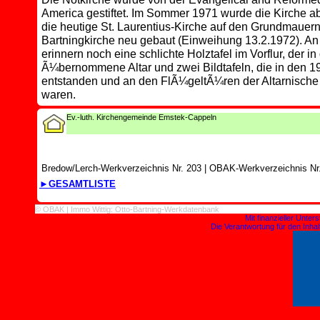
America gestiftet. Im Sommer 1971 wurde die Kirche a
die heutige St. Laurentius-Kirche auf den Grundmauern
Bartningkirche neu gebaut (Einweihung 13.2.1972). An
erinnern noch eine schlichte Holztafel im Vorflur, der 
Ã¼bernommene Altar und zwei Bildtafeln, die in den 1
entstanden und an den FlÃ¼geltÃ¼ren der Altarnische
waren.
Ev.-luth. Kirchengemeinde Emstek-Cappeln
Bredow/Lerch-Werkverzeichnis Nr. 203
|
OBAK-Werkverzeichnis Nr.
►GESAMTLISTE
© OBAK | Immo Wittig: Otto-Bartning-Werkdatenbank
Mit finanzieller Unte
Die Verantwortung für den Inhalt