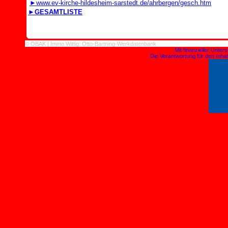
►www.ev-kirche-hildesheim-sarstedt.de/ahrbergen/gesch.htm
►GESAMTLISTE
© OBAK | Immo Wittig: Otto-Bartning-Werkdatenbank
Mit finanzieller Unte
Die Verantwortung für den Inhalt