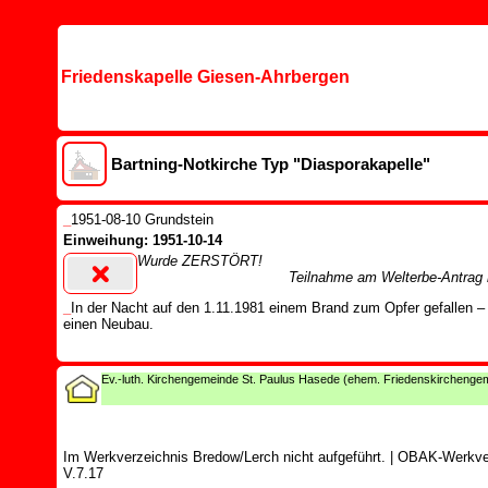
Friedenskapelle Giesen-Ahrbergen
Bartning-Notkirche Typ "Diasporakapelle"
_
1951-08-10 Grundstein
Einweihung: 1951-10-14
Wurde ZERSTÖRT!
Teilnahme am Welterbe-Antrag 
_
In der Nacht auf den 1.11.1981 einem Brand zum Opfer gefallen – 
einen Neubau.
Ev.-luth. Kirchengemeinde St. Paulus Hasede (ehem. Friedenskirchenge
Im Werkverzeichnis Bredow/Lerch nicht aufgeführt.
|
OBAK-Werkver
V.7.17