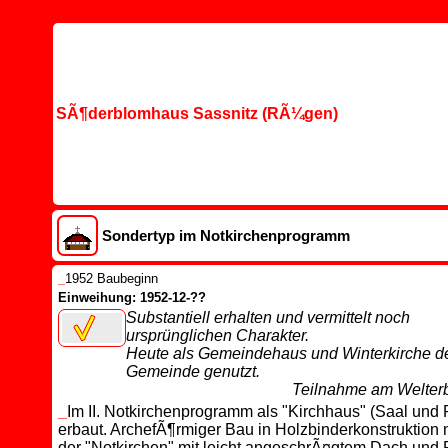
SÃ¶derblomhaus Sassnitz (RÃ¼gen)
Sondertyp im Notkirchenprogramm
_
1952 Baubeginn
Einweihung: 1952-12-??
Substantiell erhalten und vermittelt noch
ursprünglichen Charakter.
Heute als Gemeindehaus und Winterkirche d
Gemeinde genutzt.
Teilnahme am Welterb
_
Im II. Notkirchenprogramm als "Kirchhaus" (Saal und 
erbaut. ArchefÃ¶rmiger Bau in Holzbinderkonstruktion 
der "Notkirchen" mit leicht angeschrÃ¤gtem Dach und 