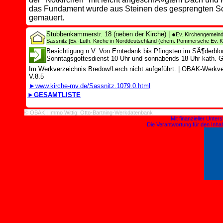
das Fundament wurde aus Steinen des gesprengten S
gemauert.
Stubbenkammerstr. 18 (neben der Kirche)
| ●
Ev. Kirchengemeind
Sassnitz
[Ev.-Luth. Kirche in Norddeutschland (ehem. Pommersche Ev. K
Besichtigung n.V. Von Erntedank bis Pfingsten im SÃ¶derbl
Sonntagsgottesdienst 10 Uhr und sonnabends 18 Uhr kath. G
Im Werkverzeichnis Bredow/Lerch nicht aufgeführt.
|
OBAK-Werkver
V.8.5
►www.kirche-mv.de/Sassnitz.1079.0.html
►GESAMTLISTE
© OBAK | Immo Wittig: Otto-Bartning-Werkdatenbank
Mit finanzieller Unte
Die Verantwortung für den Inhalt