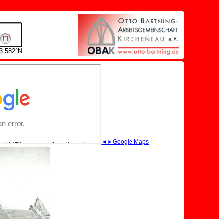
53.582°N
◄►Google Maps