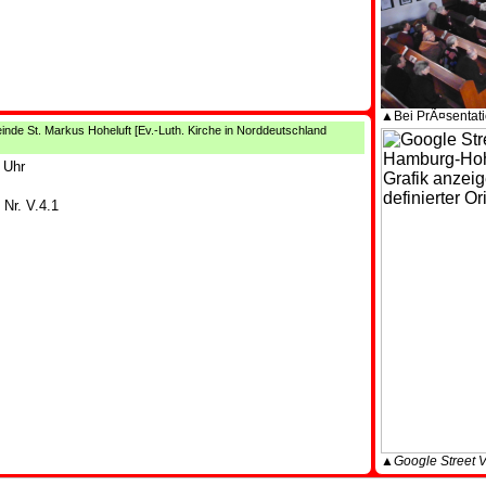
▲Bei PrÃ¤sentat
inde St. Markus Hoheluft
[Ev.-Luth. Kirche in Norddeutschland
 Uhr
Nr. V.4.1
▲Google Street 