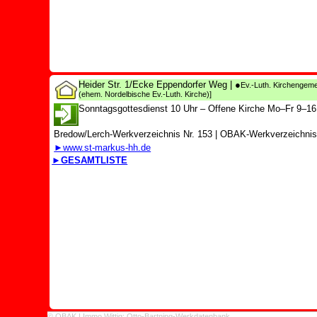
Heider Str. 1/Ecke Eppendorfer Weg
| ●
Ev.-Luth. Kirchengeme
(ehem. Nordelbische Ev.-Luth. Kirche)]
Sonntagsgottesdienst 10 Uhr – Offene Kirche Mo–Fr 9–16
Bredow/Lerch-Werkverzeichnis Nr. 153
|
OBAK-Werkverzeichnis 
►www.st-markus-hh.de
►GESAMTLISTE
© OBAK | Immo Wittig: Otto-Bartning-Werkdatenbank