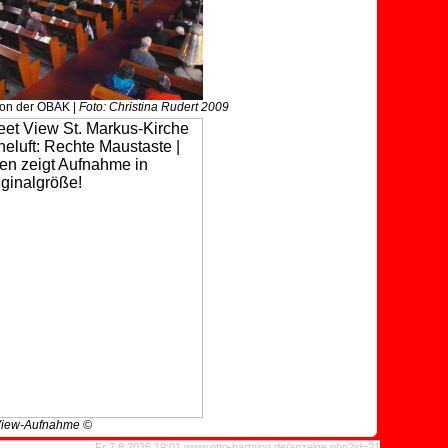
ion der OBAK |
Foto: Christina Rudert 2009
View-Aufnahme ©
Fr 7.8.2026 19:01 www.otto-bartning.de/anzeige.php?id=21