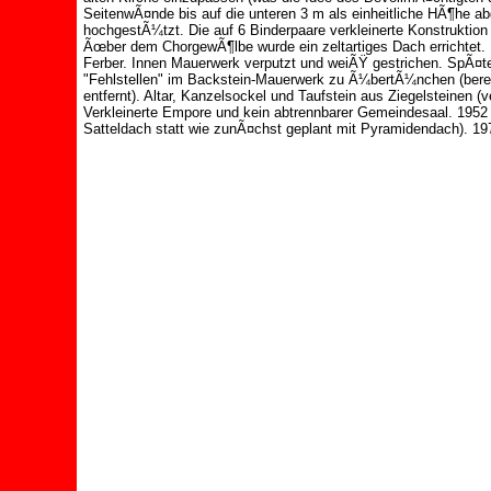
SeitenwÃ¤nde bis auf die unteren 3 m als einheitliche HÃ¶he 
hochgestÃ¼tzt. Die auf 6 Binderpaare verkleinerte Konstruktio
Ãœber dem ChorgewÃ¶lbe wurde ein zeltartiges Dach errichtet. D
Ferber. Innen Mauerwerk verputzt und weiÃŸ gestrichen. Sp
"Fehlstellen" im Backstein-Mauerwerk zu Ã¼bertÃ¼nchen (bere
entfernt). Altar, Kanzelsockel und Taufstein aus Ziegelsteinen
Verkleinerte Empore und kein abtrennbarer Gemeindesaal. 1952
Satteldach statt wie zunÃ¤chst geplant mit Pyramidendach). 