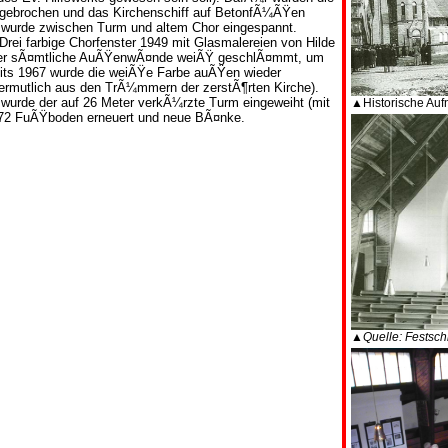
abgebrochen und das Kirchenschiff auf BetonfÃ¼ÃŸen
n wurde zwischen Turm und altem Chor eingespannt.
rei farbige Chorfenster 1949 mit Glasmalereien von Hilde
Ã¤ter sÃ¤mtliche AuÃŸenwÃ¤nde weiÃŸ geschlÃ¤mmt, um
its 1967 wurde die weiÃŸe Farbe auÃŸen wieder
 (vermutlich aus den TrÃ¼mmern der zerstÃ¶rten Kirche).
 wurde der auf 26 Meter verkÃ¼rzte Turm eingeweiht (mit
▲Historische Au
1972 FuÃŸboden erneuert und neue BÃ¤nke.
▲Quelle: Festschr