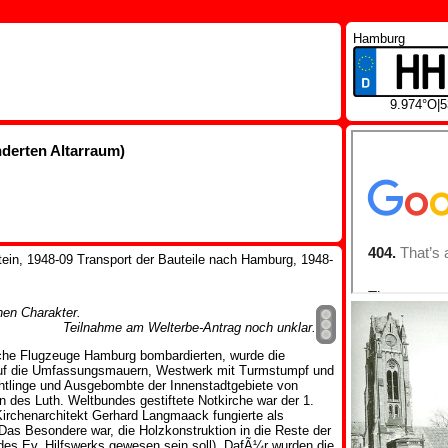
Hamburg
9.974°O|
nderten Altarraum)
tein, 1948-09 Transport der Bauteile nach Hamburg, 1948-
chen Charakter.
Teilnahme am Welterbe-Antrag noch unklar.
sche Flugzeuge Hamburg bombardierten, wurde die
 auf die Umfassungsmauern, Westwerk mit Turmstumpf und
tlinge und Ausgebombte der Innenstadtgebiete von
des Luth. Weltbundes gestiftete Notkirche war der 1.
rchenarchitekt Gerhard Langmaack fungierte als
. Das Besondere war, die Holzkonstruktion in die Reste der
des Ev. Hilfswerks gewesen sein soll). DafÃ¼r wurden die