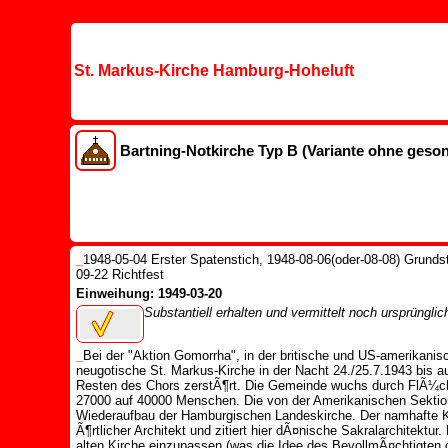
St. Markus-Kirche Hamburg-Hoheluft
Bartning-Notkirche Typ B (Variante ohne geso
_
1948-05-04 Erster Spatenstich, 1948-08-06(oder-08-08) Grunds
09-22 Richtfest
Einweihung: 1949-03-20
Substantiell erhalten und vermittelt noch ursprüngli
_
Bei der "Aktion Gomorrha", in der britische und US-amerikani
neugotische St. Markus-Kirche in der Nacht 24./25.7.1943 bis
Resten des Chors zerstÃ¶rt. Die Gemeinde wuchs durch FlÃ¼ch
27000 auf 40000 Menschen. Die von der Amerikanischen Sektion 
Wiederaufbau der Hamburgischen Landeskirche. Der namhafte Ki
Ã¶rtlicher Architekt und zitiert hier dÃ¤nische Sakralarchitektur
alten Kirche einzupassen (was die Idee des BevollmÃ¤chtigten 