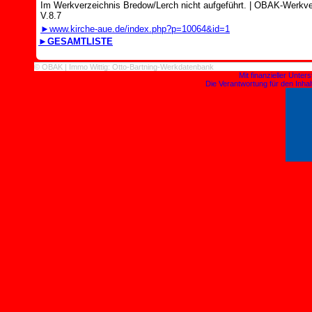
Im Werkverzeichnis Bredow/Lerch nicht aufgeführt.
|
OBAK-Werkver
V.8.7
►www.kirche-aue.de/index.php?p=10064&id=1
►GESAMTLISTE
© OBAK | Immo Wittig: Otto-Bartning-Werkdatenbank
Mit finanzieller Unte
Die Verantwortung für den Inhalt