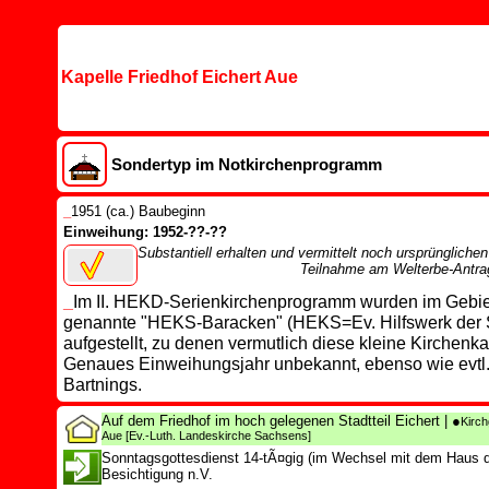
Kapelle Friedhof Eichert Aue
Sondertyp im Notkirchenprogramm
_
1951 (ca.) Baubeginn
Einweihung: 1952-??-??
Substantiell erhalten und vermittelt noch ursprünglichen
Teilnahme am Welterbe-Antrag
_
Im II. HEKD-Serienkirchenprogramm wurden im Gebie
genannte "HEKS-Baracken" (HEKS=Ev. Hilfswerk der 
aufgestellt, zu denen vermutlich diese kleine Kirchenka
Genaues Einweihungsjahr unbekannt, ebenso wie evtl.
Bartnings.
Auf dem Friedhof im hoch gelegenen Stadtteil Eichert
| ●
Kirch
Aue
[Ev.-Luth. Landeskirche Sachsens]
Sonntagsgottesdienst 14-tÃ¤gig (im Wechsel mit dem Haus de
Besichtigung n.V.