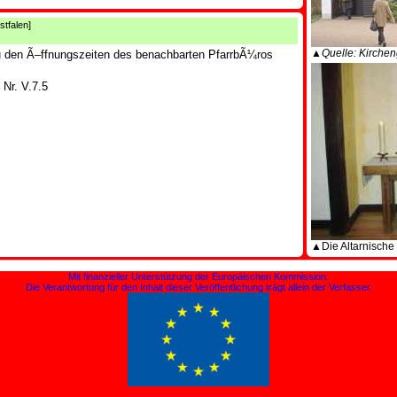
stfalen]
▲Quelle: Kirche
zu den Ã–ffnungszeiten des benachbarten PfarrbÃ¼ros
Nr. V.7.5
▲Die Altarnische
Mit finanzieller Unterstützung der Europäischen Kommission.
Die Verantwortung für den Inhalt dieser Veröffentlichung trägt allein der Verfasser.