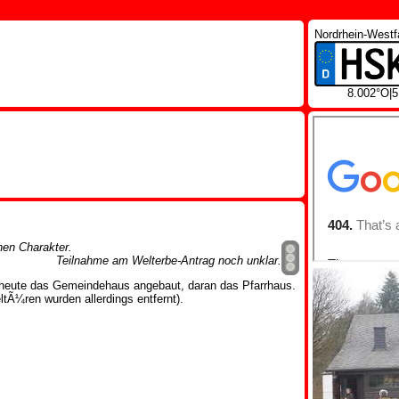
Nordrhein-Westf
8.002°O|
chen Charakter.
Teilnahme am Welterbe-Antrag noch unklar.
t heute das Gemeindehaus angebaut, daran das Pfarrhaus.
eltÃ¼ren wurden allerdings entfernt).