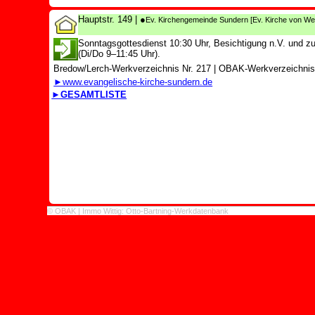
Hauptstr. 149
| ●
Ev. Kirchengemeinde Sundern
[Ev. Kirche von We
Sonntagsgottesdienst 10:30 Uhr, Besichtigung n.V. und 
(Di/Do 9–11:45 Uhr).
Bredow/Lerch-Werkverzeichnis Nr. 217
|
OBAK-Werkverzeichnis 
►www.evangelische-kirche-sundern.de
►GESAMTLISTE
© OBAK | Immo Wittig: Otto-Bartning-Werkdatenbank