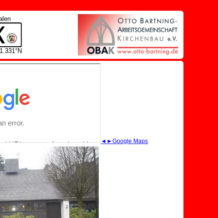
alen
51.331°N
◄►Google Maps