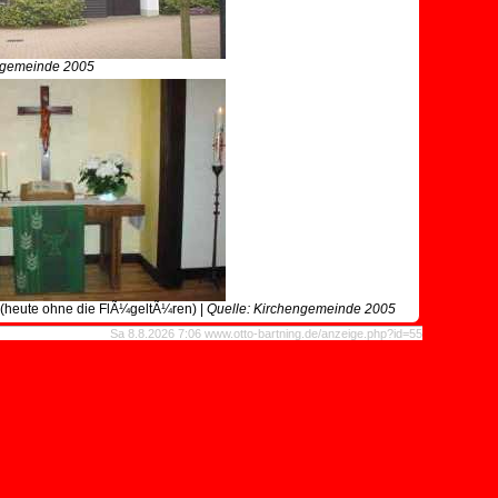
ngemeinde 2005
 (heute ohne die FlÃ¼geltÃ¼ren) |
Quelle: Kirchengemeinde 2005
Sa 8.8.2026 7:06 www.otto-bartning.de/anzeige.php?id=55