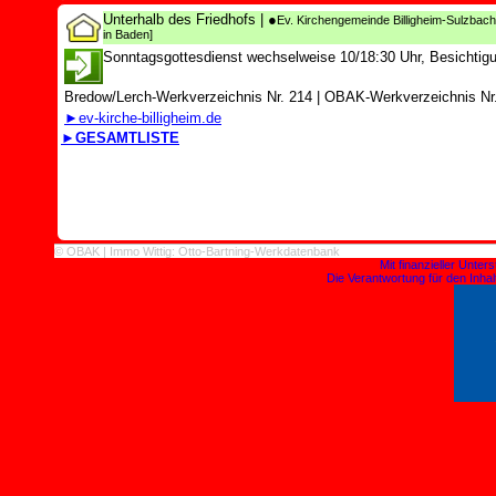
Unterhalb des Friedhofs
| ●
Ev. Kirchengemeinde Billigheim-Sulzbach
in Baden]
Sonntagsgottesdienst wechselweise 10/18:30 Uhr, Besichtigu
Bredow/Lerch-Werkverzeichnis Nr. 214
|
OBAK-Werkverzeichnis Nr.
►ev-kirche-billigheim.de
►GESAMTLISTE
© OBAK | Immo Wittig: Otto-Bartning-Werkdatenbank
Mit finanzieller Unte
Die Verantwortung für den Inhalt