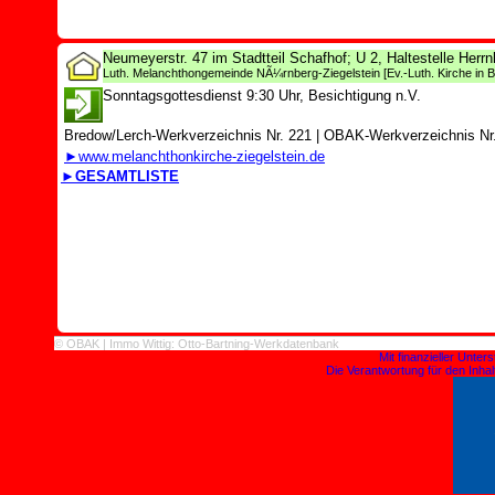
Neumeyerstr. 47 im Stadtteil Schafhof; U 2, Haltestelle Herr
Luth. Melanchthongemeinde NÃ¼rnberg-Ziegelstein
[Ev.-Luth. Kirche in 
Sonntagsgottesdienst 9:30 Uhr, Besichtigung n.V.
Bredow/Lerch-Werkverzeichnis Nr. 221
|
OBAK-Werkverzeichnis Nr.
►www.melanchthonkirche-ziegelstein.de
►GESAMTLISTE
© OBAK | Immo Wittig: Otto-Bartning-Werkdatenbank
Mit finanzieller Unte
Die Verantwortung für den Inhalt