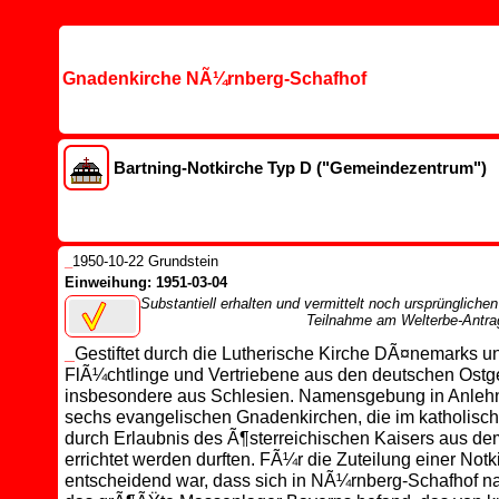
Gnadenkirche NÃ¼rnberg-Schafhof
Bartning-Notkirche Typ D ("Gemeindezentrum")
_
1950-10-22 Grundstein
Einweihung: 1951-03-04
Substantiell erhalten und vermittelt noch ursprünglichen
Teilnahme am Welterbe-Antrag
_
Gestiftet durch die Lutherische Kirche DÃ¤nemarks u
FlÃ¼chtlinge und Vertriebene aus den deutschen Ostg
insbesondere aus Schlesien. Namensgebung in Anleh
sechs evangelischen Gnadenkirchen, die im katholisc
durch Erlaubnis des Ã¶sterreichischen Kaisers aus d
errichtet werden durften. FÃ¼r die Zuteilung einer Notk
entscheidend war, dass sich in NÃ¼rnberg-Schafhof n