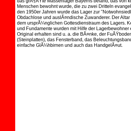
das grÃ¶ÃŸte Massenlager Bayerns befand, das von 
Menschen bewohnt wurde, die zu zwei Dritteln evangel
den 1950er Jahren wurde das Lager zur "Notwohnsied
Obdachlose und auslÃ¤ndische Zuwanderer. Der Altar
dem ursprÃ¼nglichen Gottesdienstraum des Lagers. K
und Fundamente wurden mit Hilfe der Lagerbewohner er
Original erhalten sind u. a. die BÃ¤nke, der FuÃŸbode
(Steinplatten), das Fensterband, das Beleuchtungsban
einfache GlÃ¼hbirnen und auch das HandgelÃ¤ut.