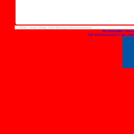
© OBAK | Immo Wittig: Otto-Bartning-Werkdatenbank
Mit finanzieller Unte
Die Verantwortung für den Inhalt