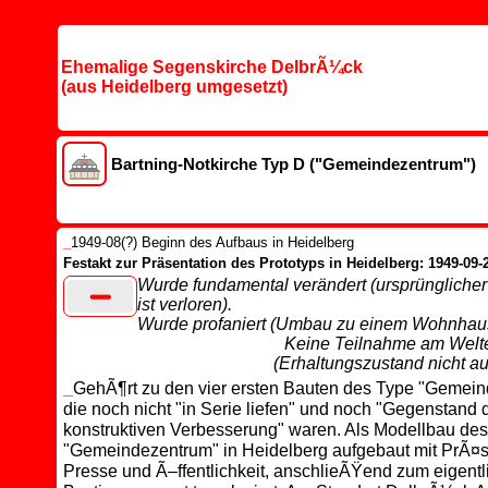
Ehemalige Segenskirche DelbrÃ¼ck
(aus Heidelberg umgesetzt)
Bartning-Notkirche Typ D ("Gemeindezentrum")
_
1949-08(?) Beginn des Aufbaus in Heidelberg
Festakt zur Präsentation des Prototyps in Heidelberg: 1949-09-
Wurde fundamental verändert (ursprünglicher
ist verloren).
Wurde profaniert (Umbau zu einem Wohnhau
Keine Teilnahme am Welt
(Erhaltungszustand nicht au
_
GehÃ¶rt zu den vier ersten Bauten des Type "Gemein
die noch nicht "in Serie liefen" und noch "Gegenstand 
konstruktiven Verbesserung" waren. Als Modellbau de
"Gemeindezentrum" in Heidelberg aufgebaut mit PrÃ¤s
Presse und Ã–ffentlichkeit, anschlieÃŸend zum eigent