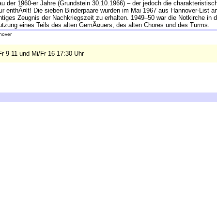
au der 1960-er Jahre (Grundstein 30.10.1966) – der jedoch die charakteristi
ktur enthÃ¤lt! Die sieben Binderpaare wurden im Mai 1967 aus Hannover-List a
iges Zeugnis der Nachkriegszeit zu erhalten. 1949–50 war die Notkirche in d
Nutzung eines Teils des alten GemÃ¤uers, des alten Chores und des Turms.
nover
Fr 9-11 und Mi/Fr 16-17:30 Uhr