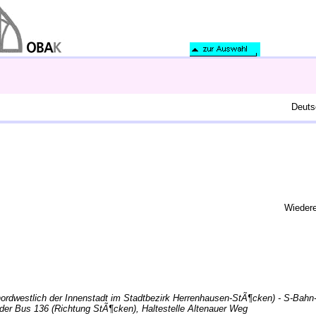
Deuts
Wiedere
 nordwestlich der Innenstadt im Stadtbezirk Herrenhausen-StÃ¶cken) - S-Bahn-
er Bus 136 (Richtung StÃ¶cken), Haltestelle Altenauer Weg