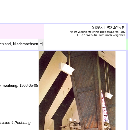
9.69°ö.L./52.40°n.B.
Nr. im Werkverzeichnis Bredow/Lerch: 182
OBAK-Werk-Nr.: wird noch vergeben
H
chland, Niedersachsen
inweihung: 1968-05-05
Linien 4 (Richtung