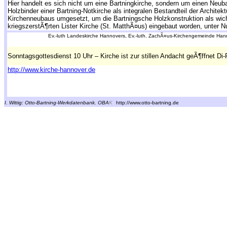
Hier handelt es sich nicht um eine Bartningkirche, sondern um einen Neub
Holzbinder einer Bartning-Notkirche als integralen Bestandteil der Archite
Kirchenneubaus umgesetzt, um die Bartningsche Holzkonstruktion als wicht
kriegszerstÃ¶rten Lister Kirche (St. MatthÃ¤us) eingebaut worden, unter 
Ev.-luth Landeskirche Hannovers, Ev.-luth. ZachÃ¤us-Kirchengemeinde Han
Sonntagsgottesdienst 10 Uhr – Kirche ist zur stillen Andacht geÃ¶ffnet Di-
http://www.kirche-hannover.de
I. Wittig: Otto-Bartning-Werkdatenbank.
OBA
K
http://www.otto-bartning.de