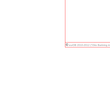
©
eurOB 2010-2012 ("Otto Bartning in