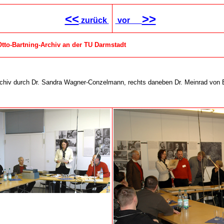
<<
>>
zurück
vor
: Otto-Bartning-Archiv an der TU Darmstadt
chiv durch Dr. Sandra Wagner-Conzelmann, rechts daneben Dr. Meinrad von En