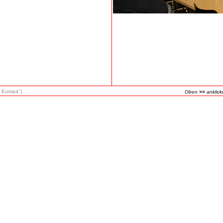
 Europa")
Oben
>>
anklick