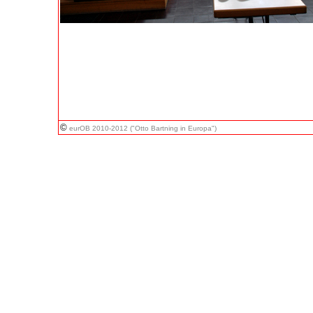
©
eurOB 2010-2012 ("Otto Bartning in Europa")