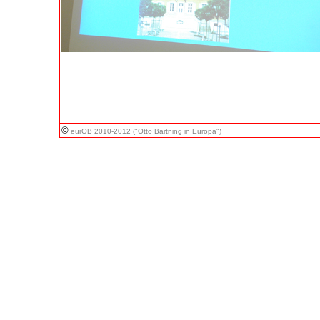
©
eurOB 2010-2012 ("Otto Bartning in Europa")