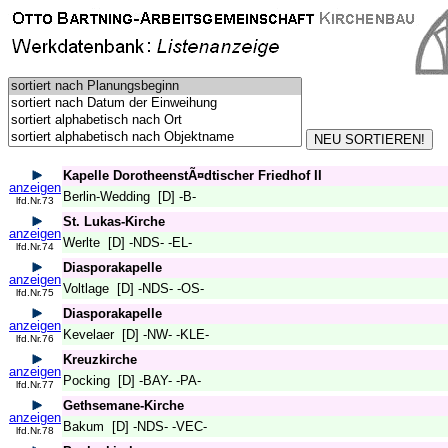
Kapelle DorotheenstÃ¤dtischer Friedhof II
anzeigen
Berlin-Wedding [D] -B-
lfd.Nr.73
St. Lukas-Kirche
anzeigen
Werlte [D] -NDS- -EL-
lfd.Nr.74
Diasporakapelle
anzeigen
Voltlage [D] -NDS- -OS-
lfd.Nr.75
Diasporakapelle
anzeigen
Kevelaer [D] -NW- -KLE-
lfd.Nr.76
Kreuzkirche
anzeigen
Pocking [D] -BAY- -PA-
lfd.Nr.77
Gethsemane-Kirche
anzeigen
Bakum [D] -NDS- -VEC-
lfd.Nr.78