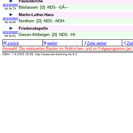
Pauluskirche
anzeigen
Bilshausen [D] -NDS- -GÃ–-
lfd.Nr.79
Martin-Luther-Haus
anzeigen
Nordhorn [D] -NDS- -NOH-
lfd.Nr.80
Friedenskapelle
anzeigen
Giesen-Ahrbergen [D] -NDS- -HI-
lfd.Nr.81
zurück
weiter
Zeile weiter
Zei
Auswahl:
Die realisierten Bauten im Notkirchen- und im Folgeprogramm (an 
OBA
K
7.8.2026 18:08 http://www.otto-bartning.de
# 2