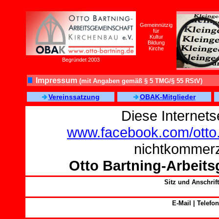
Gemeinnützig
für
Kultur
Bildung
Kirche
Begründet 2003
Impressum
(mit Angaben gemäß § 5 TMG/§ 55 RStV)
Vereinssatzung
OBAK-Mitglieder
Diese Internets
www.facebook.com/otto.
nichtkommerz
Otto Bartning-Arbeit
Sitz und Anschrift
E-Mail | Telefon